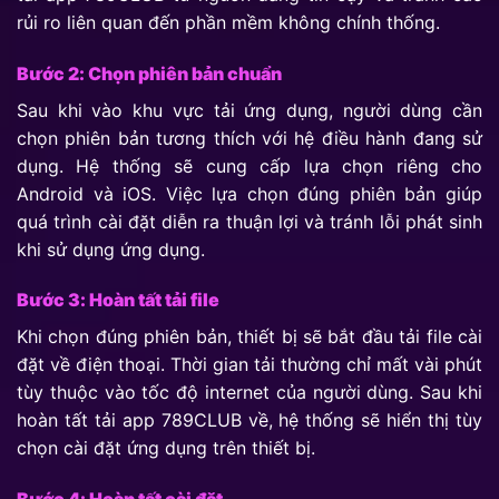
rủi ro liên quan đến phần mềm không chính thống.
Bước 2: Chọn phiên bản chuẩn
Sau khi vào khu vực tải ứng dụng, người dùng cần
chọn phiên bản tương thích với hệ điều hành đang sử
dụng. Hệ thống sẽ cung cấp lựa chọn riêng cho
Android và iOS. Việc lựa chọn đúng phiên bản giúp
quá trình cài đặt diễn ra thuận lợi và tránh lỗi phát sinh
khi sử dụng ứng dụng.
Bước 3: Hoàn tất tải file
Khi chọn đúng phiên bản, thiết bị sẽ bắt đầu tải file cài
đặt về điện thoại. Thời gian tải thường chỉ mất vài phút
tùy thuộc vào tốc độ internet của người dùng. Sau khi
hoàn tất tải app 789CLUB về, hệ thống sẽ hiển thị tùy
chọn cài đặt ứng dụng trên thiết bị.