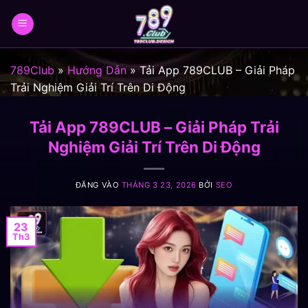
Bỏ
qua
nội
dung
789Club
»
Hướng Dẫn
»
Tải App 789CLUB – Giải Pháp
Trải Nghiệm Giải Trí Trên Di Động
Tải App 789CLUB – Giải Pháp Trải
Nghiệm Giải Trí Trên Di Động
ĐĂNG VÀO
THÁNG 3 23, 2026
BỞI
SEO
23
Th3