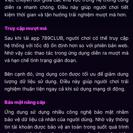
diễn ra nhanh chóng. Điều này giúp người chơi tiết
kiệm thời gian và tận hưởng trải nghiệm mượt mà hơn.
Truy cập mượt mà
Sau khi tải app 789CLUB, người chơi có thể truy cập
hệ thống với tốc độ ổn định hơn so với phiên bản web.
Nhờ vậy các thao tác trong ứng dụng diễn ra mượt mà
và hạn chế tình trạng gián đoạn.
Bên cạnh đó, ứng dụng còn được tối ưu để giảm dung
lượng dữ liệu sử dụng. Điều này giúp người chơi trải
nghiệm thuận tiện ngay cả khi sử dụng mạng di động.
Bảo mật nâng cấp
Ứng dụng sử dụng nhiều công nghệ bảo mật nhằm
bảo vệ dữ liệu cá nhân của người dùng. Nhờ vậy thông
tin tài khoản được bảo vệ an toàn trong suốt quá trình