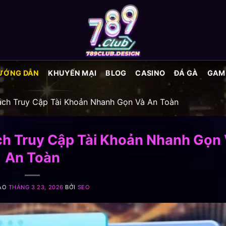
ƯỚNG DẪN
KHUYẾN MẠI
BLOG
CASINO
ĐÁ GÀ
GAME
ch Truy Cập Tài Khoản Nhanh Gọn Và An Toàn
h Truy Cập Tài Khoản Nhanh Gọn
An Toàn
VÀO
THÁNG 3 23, 2026
BỞI
SEO