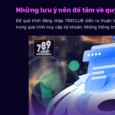
Những lưu ý nên để tâm về q
Để quá trình đăng nhập 789CLUB diễn ra thuận l
trong quá trình truy cập tài khoản. Những thông ti