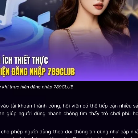
hực khi thực hiện đăng nhập 789CLUB
vào tài khoản thành công, hội viên có thể tiếp cận nhiều 
quan giúp người dùng nhanh chóng tìm thấy trò chơi phù h
n cho phép người dùng theo dõi thông tin cũng như cập nhậ