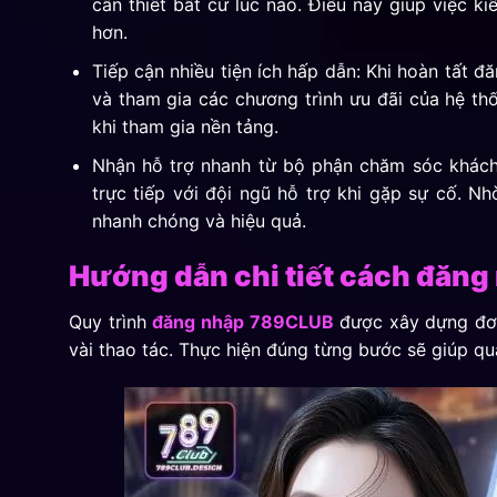
cần thiết bất cứ lúc nào. Điều này giúp việc k
hơn.
Tiếp cận nhiều tiện ích hấp dẫn: Khi hoàn tất 
và tham gia các chương trình ưu đãi của hệ thố
khi tham gia nền tảng.
Nhận hỗ trợ nhanh từ bộ phận chăm sóc khách 
trực tiếp với đội ngũ hỗ trợ khi gặp sự cố. N
nhanh chóng và hiệu quả.
Hướng dẫn chi tiết cách đăn
Quy trình
đăng nhập 789CLUB
được xây dựng đơn 
vài thao tác. Thực hiện đúng từng bước sẽ giúp quá