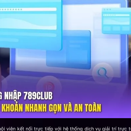
viên kết nối trực tiếp với hệ thống dịch vụ giải trí trực 