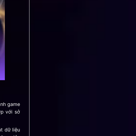
sảnh game
ợp với sở
t dữ liệu