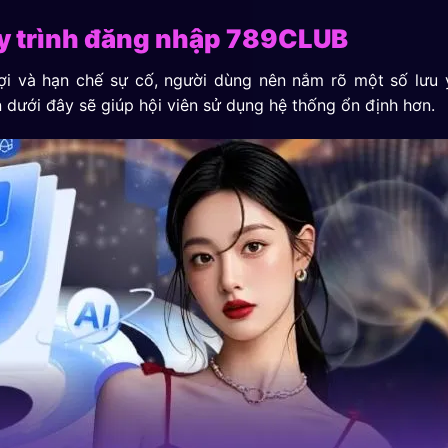
uy trình đăng nhập 789CLUB
ợi và hạn chế sự cố, người dùng nên nắm rõ một số lưu 
n dưới đây sẽ giúp hội viên sử dụng hệ thống ổn định hơn.