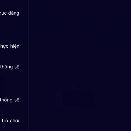
 mục đăng
thực hiện
 thống sẽ
 thống sẽ
 trò chơi