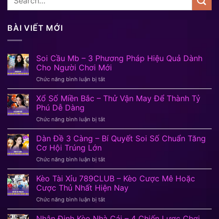
BÀI VIẾT MỚI
Soi Cầu Mb – 3 Phương Pháp Hiệu Quả Dành
Cho Người Chơi Mới
Chức năng bình luận bị tắt
ở
Soi
Cầu
Xổ Số Miền Bắc – Thử Vận May Để Thành Tỷ
Mb
Phú Dễ Dàng
–
Chức năng bình luận bị tắt
ở
3
Xổ
Phương
Số
Dàn Đề 3 Càng – Bí Quyết Soi Số Chuẩn Tăng
Pháp
Miền
Hiệu
Cơ Hội Trúng Lớn
Bắc
Quả
Chức năng bình luận bị tắt
ở
–
Dành
Dàn
Thử
Cho
Đề
Kèo Tài Xỉu 789CLUB – Kèo Cược Mê Hoặc
Vận
Người
3
May
Cược Thủ Nhất Hiện Nay
Chơi
Càng
Để
Mới
Chức năng bình luận bị tắt
ở
–
Thành
Kèo
Bí
Tỷ
Tài
Nhận Định Kèo Nhà Cái – 4 Chiến Lược Chơi
Quyết
Phú