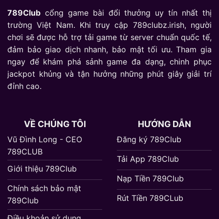
789Club
cổng game bài đổi thưởng uy tín nhất thị
trường Việt Nam. Khi truy cập 789clubz.irish, người
chơi sẽ được hỗ trợ tải game từ server chuẩn quốc tế,
đảm bảo giao dịch nhanh, bảo mật tối ưu. Tham gia
ngay để khám phá sảnh game đa dạng, chinh phục
jackpot khủng và tận hưởng những phút giây giải trí
đỉnh cao.
VỀ CHÚNG TÔI
HƯỚNG DẪN
Vũ Đình Long - CEO
Đăng ký 789Club
789CLUB
Tải App 789Club
Giới thiệu 789Club
Nạp Tiền 789Club
Chính sách bảo mật
Rút Tiền 789CLub
789Club
Điều khoản sử dụng