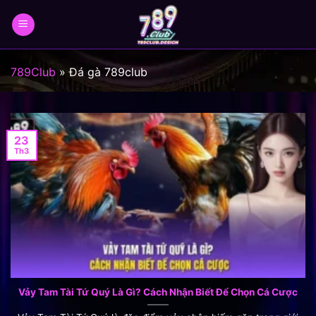
Bỏ
qua
nội
dung
789Club
»
Đá gà 789club
23
Th3
Vảy Tam Tài Tứ Quý Là Gì? Cách Nhận Biết Để Chọn Cá Cược