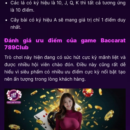
Các lá có ký hiệu là 10, J, Q, K thì tất cả tương ứng
là 10 điểm.
Cây bài có ký hiệu A sẽ mang giá trị chỉ 1 điểm duy
nhất.
Đánh giá ưu điểm của game Baccarat
789Club
Trò chơi này hiện đang có sức hút cực kỳ mãnh liệt và
được nhiều hội viên chào đón. Điều này cũng rất dễ
hiểu vì siêu phẩm có nhiều ưu điểm cực kỳ nổi bật tạo
nên ấn tượng trong lòng khách hàng.