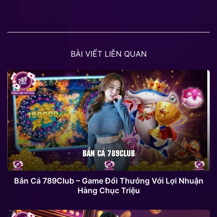
BÀI VIẾT LIÊN QUAN
Bắn Cá 789Club – Game Đổi Thưởng Với Lợi Nhuận
Hàng Chục Triệu