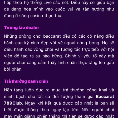
tiếp theo hệ thống Live sắc nét. Điều này sẽ giúp bạn
dễ dàng hòa mình vào cuộc vui và tận hưởng như
đang ở sòng casino thực thụ.
Tương tác dealer
Những phòng chơi baccarat đều có các cô nàng điều
hành cực kỳ xinh đẹp với vẻ ngoài nóng bỏng. Họ sẽ
điều hành các vòng chơi và tương tác trực tiếp với hội
viên để tạo ra sự hào hứng. Chính vì yếu tố này mà
người chơi càng cảm thấy tính chân thực tăng lên gấp
bội phần.
Trả thưởng xanh chín
Nền tảng luôn đưa ra mức trả thưởng công khai và
minh bạch cho tất cả đối tượng tham gia
Baccarat
789Club
. Ngay khi kết quả được cập nhật là bạn sẽ
biết được thắng thua ngay lập tức. Nếu người chơi
may mắn giành chiến thắng thì tiền sẽ được cập nhật