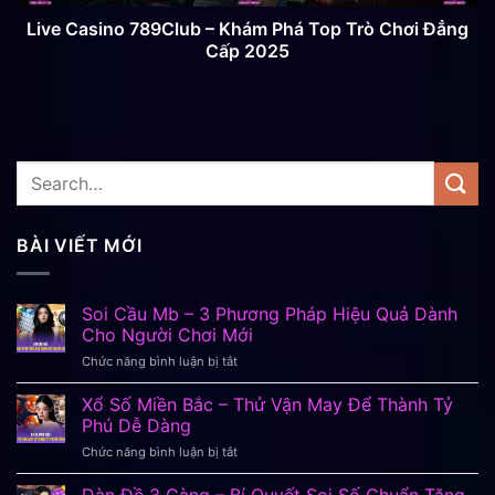
Live Casino 789Club – Khám Phá Top Trò Chơi Đẳng
Cấp 2025
BÀI VIẾT MỚI
Soi Cầu Mb – 3 Phương Pháp Hiệu Quả Dành
Cho Người Chơi Mới
Chức năng bình luận bị tắt
ở
Soi
Cầu
Xổ Số Miền Bắc – Thử Vận May Để Thành Tỷ
Mb
Phú Dễ Dàng
–
Chức năng bình luận bị tắt
ở
3
Xổ
Phương
Số
Dàn Đề 3 Càng – Bí Quyết Soi Số Chuẩn Tăng
Pháp