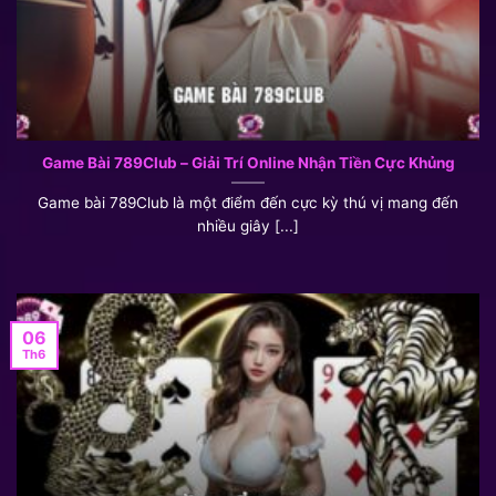
Game Bài 789Club – Giải Trí Online Nhận Tiền Cực Khủng
Game bài 789Club là một điểm đến cực kỳ thú vị mang đến
nhiều giây [...]
06
Th6