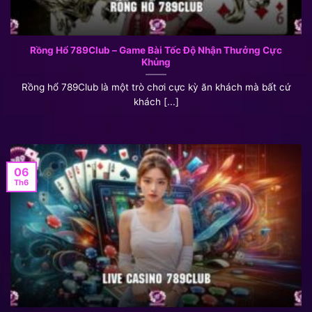
Rồng Hổ 789Club – Game Bài Tốc Độ Nhận Thưởng Cực
Khủng
Rồng hổ 789Club là một trò chơi cực kỳ ăn khách mà bất cứ
khách [...]
06
Th6