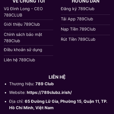
VỀ CHÚNG TÔI
HƯỚNG DẪN
Vũ Đình Long - CEO
Đăng ký 789Club
789CLUB
Tải App 789Club
Giới thiệu 789Club
Nạp Tiền 789Club
Chính sách bảo mật
Rút Tiền 789CLub
789Club
Điều khoản sử dụng
Liên hệ 789Club
LIÊN HỆ
Thương hiệu:
789 Club
Website:
https://789clubz.irish/
Địa chỉ:
65 Đường Lữ Gia, Phường 15, Quận 11, TP.
Hồ Chí Minh, Việt Nam