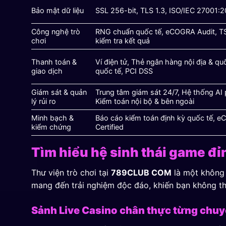
Bảo mật dữ liệu
SSL 256-bit, TLS 1.3, ISO/IEC 27001:
Công nghệ trò
RNG chuẩn quốc tế, eCOGRA Audit, TST
chơi
kiểm tra kết quả
Thanh toán &
Ví điện tử, Thẻ ngân hàng nội địa & q
giao dịch
quốc tế, PCI DSS
Giám sát & quản
Trung tâm giám sát 24/7, Hệ thống AI p
lý rủi ro
Kiểm toán nội bộ & bên ngoài
Minh bạch &
Báo cáo kiểm toán định kỳ quốc tế, 
kiểm chứng
Certified
Tìm hiểu hệ sinh thái game đ
Thư viện trò chơi tại
789CLUB COM
là một không g
mang đến trải nghiệm độc đáo, khiến bạn không th
Sảnh Live Casino chân thực từng chu