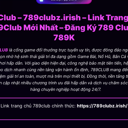
lub – 789clubz.irish – Link Tran
Club Mới Nhất – Đăng Ký 789 Cl
789K
LUB
là cổng game đổi thưởng trực tuyến uy tín, được đông đảo ng
ọn nhờ hệ sinh thái giải trí đa dạng gồm Game Bài, Nổ Hũ, Bắn Cá 
hơi hấp dẫn. Với giao diện hiện đại, công nghệ bảo mật tiên tiến, h
ao dịch nhanh cùng nền tảng vận hành ổn định, 789CLUB mang đến
ệm giải trí an toàn, mượt mà trên mọi thiết bị. Đồng thời, nền tảng
n cập nhật nhiều chương trình ưu đãi hấp dẫn và dịch vụ chăm só
hàng chuyên nghiệp hoạt động 24/7.
Link trang chủ 789club chính thức:
https://789clubz.irish/