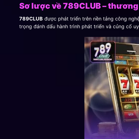
Sơ lược về 789CLUB – thương 
789CLUB
được phát triển trên nền tảng công nghệ
trọng đánh dấu hành trình phát triển và củng cố uy