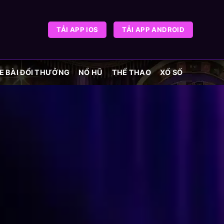
TẢI APP IOS
TẢI APP ANDROID
 BÀI ĐỔI THƯỞNG
NỔ HŨ
THỂ THAO
XỔ SỐ