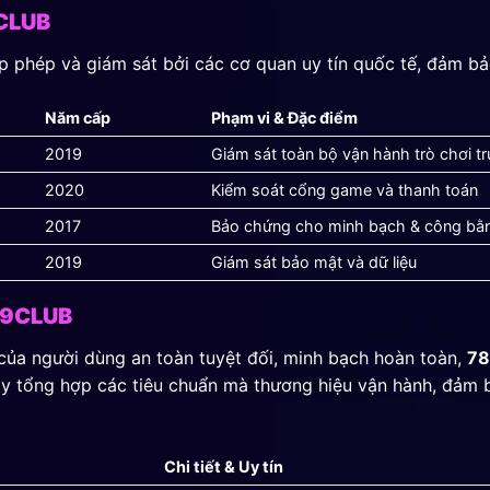
9CLUB
 phép và giám sát bởi các cơ quan uy tín quốc tế, đảm bả
Năm cấp
Phạm vi & Đặc điểm
2019
Giám sát toàn bộ vận hành trò chơi t
2020
Kiểm soát cổng game và thanh toán
2017
Bảo chứng cho minh bạch & công bằ
2019
Giám sát bảo mật và dữ liệu
789CLUB
 của người dùng an toàn tuyệt đối, minh bạch hoàn toàn,
7
đây tổng hợp các tiêu chuẩn mà thương hiệu vận hành, đảm 
Chi tiết & Uy tín