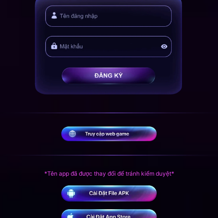
*Tên app đã được thay đổi để tránh kiểm duyệt*