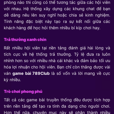
phòng nào thì cũng có thể tương tác giữa các hội viên
với nhau. Hệ thống xây dựng các khung chat để bạn
dễ dàng nêu lên suy nghĩ hoặc chia sẻ kinh nghiệm.
Tính năng đặc biệt này tạo ra sự kết nối giữa các
khách hàng để học hỏi thêm nhiều bí kíp chơi hay.
Trả thưởng xanh chín
Rất nhiều hội viên tại nền tảng đánh giá hài lòng và
tích cực về hệ thống trả thưởng. Tỷ lệ đưa ra luôn
nhỉnh hơn so với nhiều nhà cái khác và đảm bảo tối ưu
hóa lợi nhuận cho hội viên. Bạn chỉ còn thắng được vài
ván
game bài 789Club
là số vốn và lời mang về cực
kỳ nhiều.
Trò chơi phong phú
Tất cả các game bài truyền thống đều được tích hợp
trên nền tảng để tạo ra tính đa dạng cho người chơi.
Hơn thế nữa, chuyên mục này sẽ phân thành nhiều