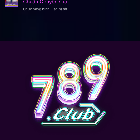
Soi
Chuẩn Chuyên Gia
Dễ
789CLUB
Số
Dàng
Chức năng bình luận bị tắt
ở
–
Chuẩn
Nhận
Kèo
Tăng
Định
Cược
Cơ
Kèo
Mê
Hội
Nhà
Hoặc
Trúng
Cái
Cược
Lớn
–
Thủ
4
Nhất
Chiến
Hiện
Lược
Nay
Chơi
Chuẩn
Chuyên
Gia