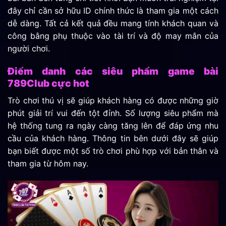
đây chỉ cần sở hữu ID chính thức là tham gia một cách
dễ dàng. Tất cả kết quả đều mang tính khách quan và
công bằng phụ thuộc vào tài trí và độ may mắn của
người chơi.
Điểm danh các siêu phẩm game bài
789Club cực hot
Trò chơi thú vị sẽ giúp khách hàng có được những giờ
phút giải trí vui đến tột đỉnh. Số lượng siêu phẩm mà
hệ thống tung ra ngày càng tăng lên để đáp ứng nhu
cầu của khách hàng. Thông tin bên dưới đây sẽ giúp
bạn biết được một số trò chơi phù hợp với bản thân và
tham gia từ hôm nay.