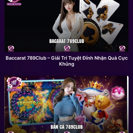
Baccarat 789Club – Giải Trí Tuyệt Đỉnh Nhận Quà Cực
Khủng