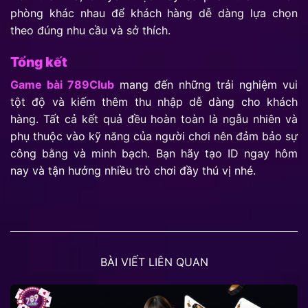
phòng khác nhau để khách hàng dễ dàng lựa chọn
theo đúng nhu cầu và sở thích.
Tổng kết
Game bài 789Club
mang đến những trải nghiệm vui
tột độ và kiếm thêm thu nhập dễ dàng cho khách
hàng. Tất cả kết quả đều hoàn toàn là ngẫu nhiên và
phụ thuộc vào kỹ năng của người chơi nên đảm bảo sự
công bằng và minh bạch. Bạn hãy tạo ID ngay hôm
nay và tận hưởng nhiều trò chơi đầy thú vị nhé.
BÀI VIẾT LIÊN QUAN