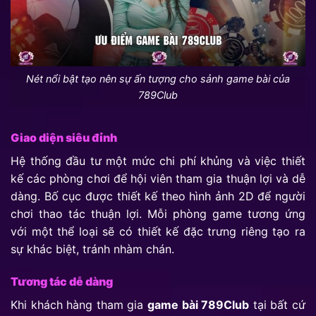
Nét nổi bật tạo nên sự ấn tượng cho sảnh game bài của
789Club
Giao diện siêu đỉnh
Hệ thống đầu tư một mức chi phí khủng và việc thiết
kế các phòng chơi để hội viên tham gia thuận lợi và dễ
dàng. Bố cục được thiết kế theo hình ảnh 2D để người
chơi thao tác thuận lợi. Mỗi phòng game tương ứng
với một thể loại sẽ có thiết kế đặc trưng riêng tạo ra
sự khác biệt, tránh nhàm chán.
Tương tác dễ dàng
Khi khách hàng tham gia
game bài 789Club
tại bất cứ