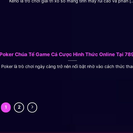
Keno là trò chơi giải trí xổ số mang tính may rủi cao và phần [..
Poker Chúa Tể Game Cá Cược Hình Thức Online Tại 78
Poker là trò chơi ngày càng trở nên nổi bật nhờ vào cách thức tham
1
2