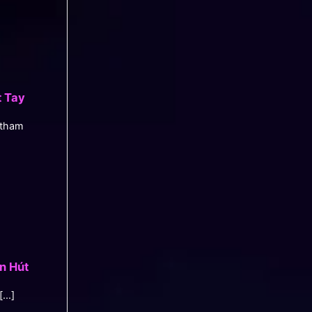
 Tay
 tham
n Hút
...]