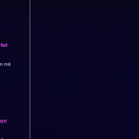
Hot
am mê
Cực