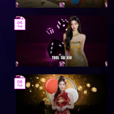
06
Th6
06
Th6