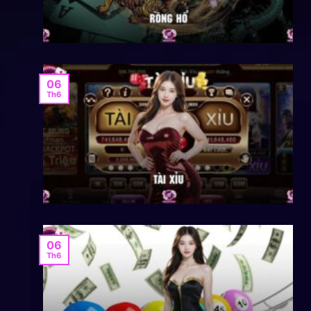
06
Th6
06
Th6