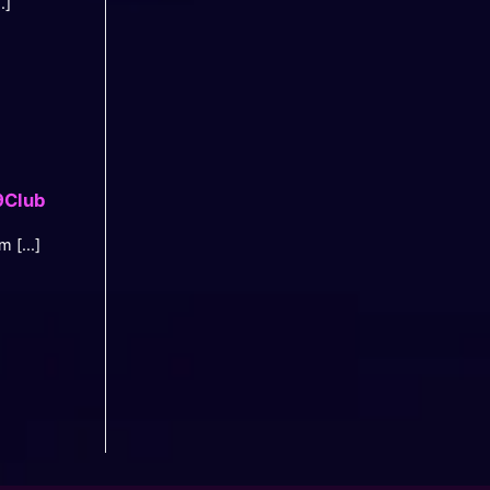
.]
9Club
 [...]