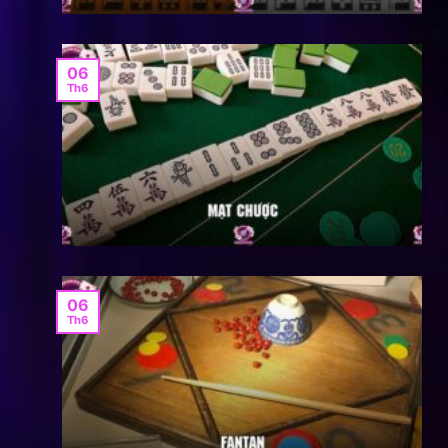
06
Th6
06
Th6