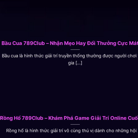
Bầu Cua 789Club – Nhận Mẹo Hay Đổi Thưởng Cực Mát
Bầu cua là hình thức giải trí truyền thống thường được người chơi
gia [...]
Rồng Hổ 789Club – Khám Phá Game Giải Trí Online Cuố
Rồng hổ là hình thức giải trí vô cùng thú vị dành cho những hội [