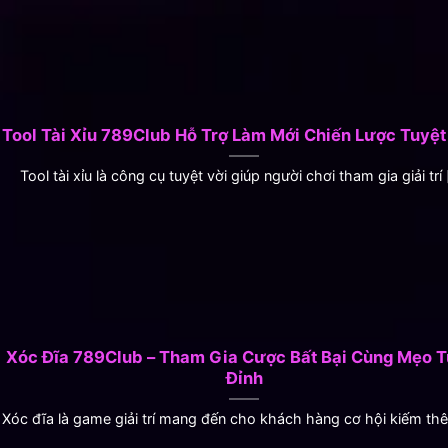
Tool Tài Xỉu 789Club Hỗ Trợ Làm Mới Chiến Lược Tuyệt
Tool tài xỉu là công cụ tuyệt vời giúp người chơi tham gia giải trí [
Xóc Đĩa 789Club – Tham Gia Cược Bất Bại Cùng Mẹo T
Đỉnh
Xóc đĩa là game giải trí mang đến cho khách hàng cơ hội kiếm thêm