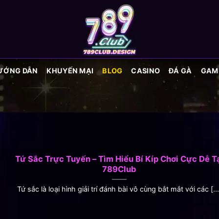
ƯỚNG DẪN
KHUYẾN MẠI
BLOG
CASINO
ĐÁ GÀ
GAME
Tứ Sắc Trực Tuyến – Tìm Hiểu Bí Kíp Chơi Cực Dễ T
789Club
Tứ sắc là loại hình giải trí đánh bài vô cùng bắt mắt với các [...