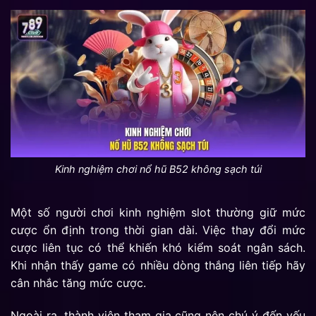
Kinh nghiệm chơi nổ hũ B52 không sạch túi
Một số người chơi kinh nghiệm slot thường giữ mức
cược ổn định trong thời gian dài. Việc thay đổi mức
cược liên tục có thể khiến khó kiểm soát ngân sách.
Khi nhận thấy game có nhiều dòng thắng liên tiếp hãy
cân nhắc tăng mức cược.
Ngoài ra, thành viên tham gia cũng nên chú ý đến yếu