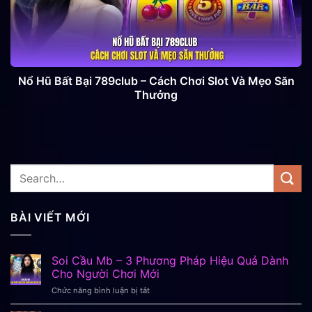
Nổ Hũ Bất Bại 789club – Cách Chơi Slot Và Mẹo Săn
Thưởng
BÀI VIẾT MỚI
Soi Cầu Mb – 3 Phương Pháp Hiệu Quả Dành
Cho Người Chơi Mới
Chức năng bình luận bị tắt
ở
Soi