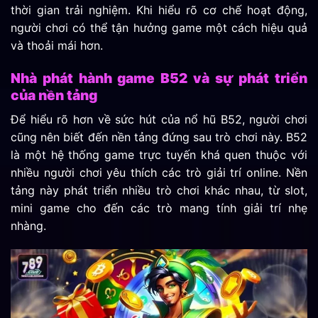
thời gian trải nghiệm. Khi hiểu rõ cơ chế hoạt động,
người chơi có thể tận hưởng game một cách hiệu quả
và thoải mái hơn.
Nhà phát hành game B52 và sự phát triển
của nền tảng
Để hiểu rõ hơn về sức hút của nổ hũ B52, người chơi
cũng nên biết đến nền tảng đứng sau trò chơi này. B52
là một hệ thống game trực tuyến khá quen thuộc với
nhiều người chơi yêu thích các trò giải trí online. Nền
tảng này phát triển nhiều trò chơi khác nhau, từ slot,
mini game cho đến các trò mang tính giải trí nhẹ
nhàng.