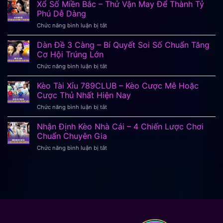
Cầu
Xổ Số Miền Bắc – Thử Vận May Để Thành Tỷ
Mb
Phú Dễ Dàng
–
Chức năng bình luận bị tắt
ở
3
Xổ
Phương
Số
Dàn Đề 3 Càng – Bí Quyết Soi Số Chuẩn Tăng
Pháp
Miền
Hiệu
Cơ Hội Trúng Lớn
Bắc
Quả
Chức năng bình luận bị tắt
ở
–
Dành
Dàn
Thử
Cho
Đề
Kèo Tài Xỉu 789CLUB – Kèo Cược Mê Hoặc
Vận
Người
3
May
Cược Thủ Nhất Hiện Nay
Chơi
Càng
Để
Mới
Chức năng bình luận bị tắt
ở
–
Thành
Kèo
Bí
Tỷ
Tài
Nhận Định Kèo Nhà Cái – 4 Chiến Lược Chơi
Quyết
Phú
Xỉu
Soi
Chuẩn Chuyên Gia
Dễ
789CLUB
Số
Dàng
Chức năng bình luận bị tắt
ở
–
Chuẩn
Nhận
Kèo
Tăng
Định
Cược
Cơ
Kèo
Mê
Hội
Nhà
Hoặc
Trúng
Cái
Cược
Lớn
–
Thủ
4
Nhất
Chiến
Hiện