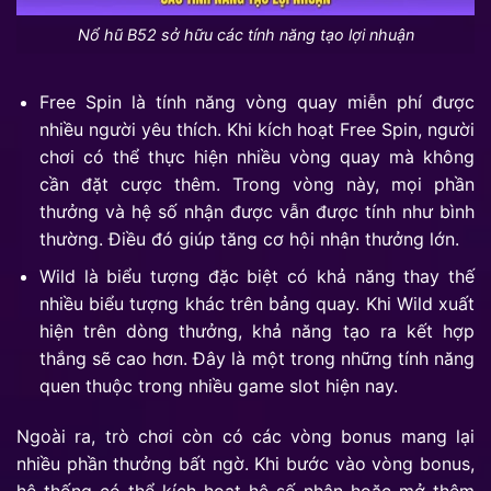
Nổ hũ B52 sở hữu các tính năng tạo lợi nhuận
Free Spin là tính năng vòng quay miễn phí được
nhiều người yêu thích. Khi kích hoạt Free Spin, người
chơi có thể thực hiện nhiều vòng quay mà không
cần đặt cược thêm. Trong vòng này, mọi phần
thưởng và hệ số nhận được vẫn được tính như bình
thường. Điều đó giúp tăng cơ hội nhận thưởng lớn.
Wild là biểu tượng đặc biệt có khả năng thay thế
nhiều biểu tượng khác trên bảng quay. Khi Wild xuất
hiện trên dòng thưởng, khả năng tạo ra kết hợp
thắng sẽ cao hơn. Đây là một trong những tính năng
quen thuộc trong nhiều game slot hiện nay.
Ngoài ra, trò chơi còn có các vòng bonus mang lại
nhiều phần thưởng bất ngờ. Khi bước vào vòng bonus,
hệ thống có thể kích hoạt hệ số nhân hoặc mở thêm