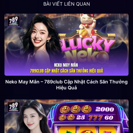
BÀI VIẾT LIÊN QUAN
Neko May Mắn – 789club Cập Nhật Cách Săn Thưởng
Hiệu Quả