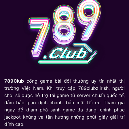
Lược
Nay
Chơi
Chuẩn
Chuyên
Gia
789Club
cổng game bài đổi thưởng uy tín nhất thị
trường Việt Nam. Khi truy cập 789clubz.irish, người
chơi sẽ được hỗ trợ tải game từ server chuẩn quốc tế,
đảm bảo giao dịch nhanh, bảo mật tối ưu. Tham gia
ngay để khám phá sảnh game đa dạng, chinh phục
jackpot khủng và tận hưởng những phút giây giải trí
đỉnh cao.