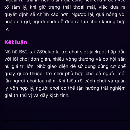
tố tâm lý, khi giữ trạng thái thoải mái, việc đưa ra
quyết định sẽ chính xác hơn. Ngược lại, quá nóng vội
hoặc cố gỡ, người chơi dễ đưa ra lựa chọn không hợp
lý.
Kết luận
Nổ hũ B52 tại 789club là trò chơi slot jackpot hấp dẫn
với lối chơi đơn giản, nhiều vòng thưởng và cơ hội săn
hũ giá trị lớn. Nhờ giao diện dễ sử dụng cùng cơ chế
quay quen thuộc, trò chơi phù hợp cho cả người mới
lẫn người chơi lâu năm. Khi hiểu rõ cách chơi và quản
lý vốn hợp lý, người chơi có thể tận hưởng trải nghiệm
giải trí thú vị và đầy kịch tính.