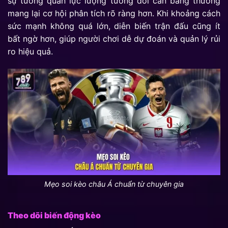
sự tương quan lực lượng tương đối cân bằng thường
mang lại cơ hội phân tích rõ ràng hơn. Khi khoảng cách
sức mạnh không quá lớn, diễn biến trận đấu cũng ít
bất ngờ hơn, giúp người chơi dễ dự đoán và quản lý rủi
ro hiệu quả.
Mẹo soi kèo châu Á chuẩn từ chuyên gia
Theo dõi biến động kèo