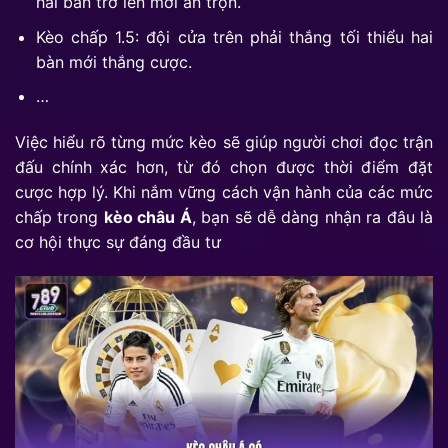
hai bàn trở lên mới ăn trọn.
Kèo chấp 1.5: đội cửa trên phải thắng tối thiểu hai
bàn mới thắng cược.
…
Việc hiểu rõ từng mức kèo sẽ giúp người chơi đọc trận
đấu chính xác hơn, từ đó chọn được thời điểm đặt
cược hợp lý. Khi nắm vững cách vận hành của các mức
chấp trong
kèo châu Á
, bạn sẽ dễ dàng nhận ra đâu là
cơ hội thực sự đáng đầu tư