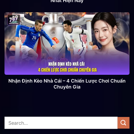
Nhất Hiện Nay
Nhận Định Kèo Nhà Cái – 4 Chiến Lược Chơi Chuẩn
Chuyên Gia